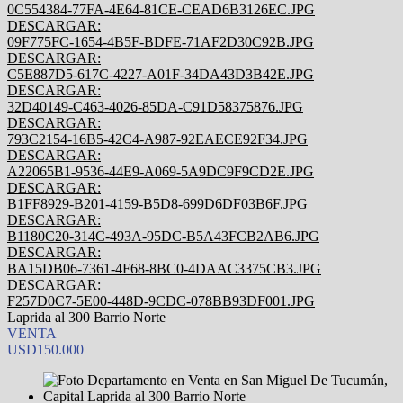
0C554384-77FA-4E64-81CE-CEAD6B3126EC.JPG
DESCARGAR:
09F775FC-1654-4B5F-BDFE-71AF2D30C92B.JPG
DESCARGAR:
C5E887D5-617C-4227-A01F-34DA43D3B42E.JPG
DESCARGAR:
32D40149-C463-4026-85DA-C91D58375876.JPG
DESCARGAR:
793C2154-16B5-42C4-A987-92EAECE92F34.JPG
DESCARGAR:
A22065B1-9536-44E9-A069-5A9DC9F9CD2E.JPG
DESCARGAR:
B1FF8929-B201-4159-B5D8-699D6DF03B6F.JPG
DESCARGAR:
B1180C20-314C-493A-95DC-B5A43FCB2AB6.JPG
DESCARGAR:
BA15DB06-7361-4F68-8BC0-4DAAC3375CB3.JPG
DESCARGAR:
F257D0C7-5E00-448D-9CDC-078BB93DF001.JPG
Laprida al 300 Barrio Norte
VENTA
USD150.000