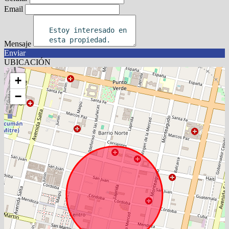
Email
Mensaje
Enviar
UBICACIÓN
+
−