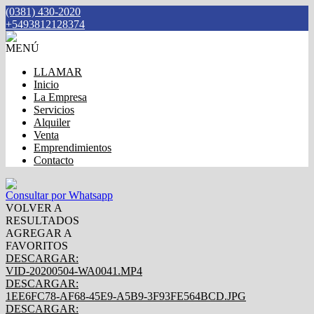
(0381) 430-2020
+5493812128374
MENÚ
LLAMAR
Inicio
La Empresa
Servicios
Alquiler
Venta
Emprendimientos
Contacto
Consultar por Whatsapp
VOLVER A
RESULTADOS
AGREGAR A
FAVORITOS
DESCARGAR:
VID-20200504-WA0041.MP4
DESCARGAR:
1EE6FC78-AF68-45E9-A5B9-3F93FE564BCD.JPG
DESCARGAR: