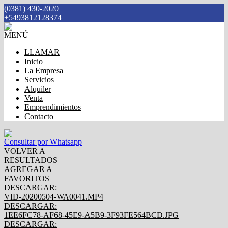
(0381) 430-2020
+5493812128374
MENÚ
LLAMAR
Inicio
La Empresa
Servicios
Alquiler
Venta
Emprendimientos
Contacto
Consultar por Whatsapp
VOLVER A
RESULTADOS
AGREGAR A
FAVORITOS
DESCARGAR:
VID-20200504-WA0041.MP4
DESCARGAR:
1EE6FC78-AF68-45E9-A5B9-3F93FE564BCD.JPG
DESCARGAR: