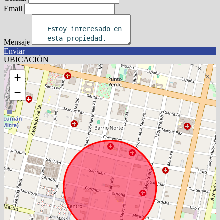
Email
Mensaje
Enviar
UBICACIÓN
+
−