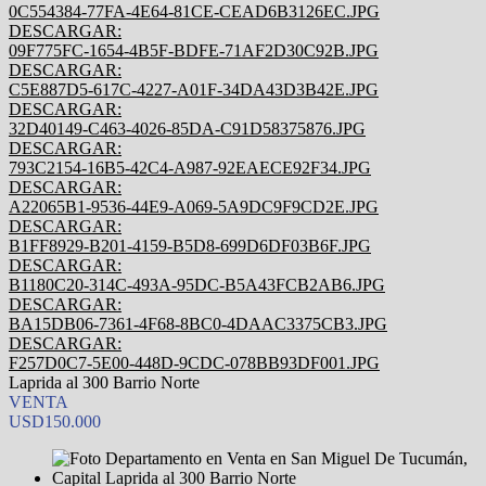
0C554384-77FA-4E64-81CE-CEAD6B3126EC.JPG
DESCARGAR:
09F775FC-1654-4B5F-BDFE-71AF2D30C92B.JPG
DESCARGAR:
C5E887D5-617C-4227-A01F-34DA43D3B42E.JPG
DESCARGAR:
32D40149-C463-4026-85DA-C91D58375876.JPG
DESCARGAR:
793C2154-16B5-42C4-A987-92EAECE92F34.JPG
DESCARGAR:
A22065B1-9536-44E9-A069-5A9DC9F9CD2E.JPG
DESCARGAR:
B1FF8929-B201-4159-B5D8-699D6DF03B6F.JPG
DESCARGAR:
B1180C20-314C-493A-95DC-B5A43FCB2AB6.JPG
DESCARGAR:
BA15DB06-7361-4F68-8BC0-4DAAC3375CB3.JPG
DESCARGAR:
F257D0C7-5E00-448D-9CDC-078BB93DF001.JPG
Laprida al 300 Barrio Norte
VENTA
USD150.000