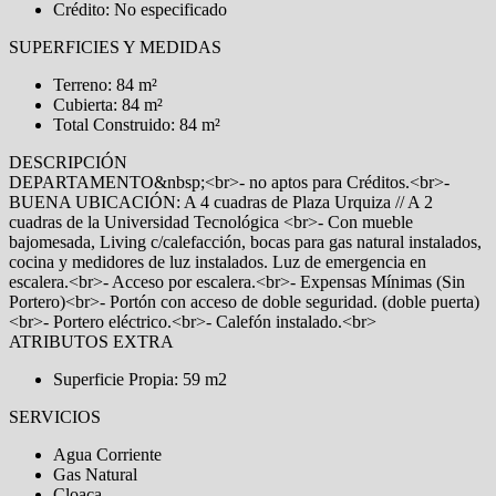
Crédito: No especificado
SUPERFICIES Y MEDIDAS
Terreno: 84 m²
Cubierta: 84 m²
Total Construido: 84 m²
DESCRIPCIÓN
DEPARTAMENTO&nbsp;<br>- no aptos para Créditos.<br>-
BUENA UBICACIÓN: A 4 cuadras de Plaza Urquiza // A 2
cuadras de la Universidad Tecnológica <br>- Con mueble
bajomesada, Living c/calefacción, bocas para gas natural instalados,
cocina y medidores de luz instalados. Luz de emergencia en
escalera.<br>- Acceso por escalera.<br>- Expensas Mínimas (Sin
Portero)<br>- Portón con acceso de doble seguridad. (doble puerta)
<br>- Portero eléctrico.<br>- Calefón instalado.<br>
ATRIBUTOS EXTRA
Superficie Propia: 59 m2
SERVICIOS
Agua Corriente
Gas Natural
Cloaca