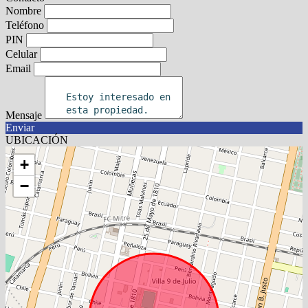
Nombre
Teléfono
PIN
Celular
Email
Mensaje
Enviar
UBICACIÓN
+
−