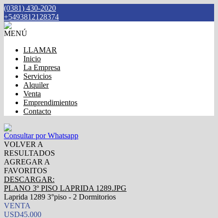
(0381) 430-2020
+5493812128374
MENÚ
LLAMAR
Inicio
La Empresa
Servicios
Alquiler
Venta
Emprendimientos
Contacto
Consultar por Whatsapp
VOLVER A
RESULTADOS
AGREGAR A
FAVORITOS
DESCARGAR:
PLANO 3º PISO LAPRIDA 1289.JPG
Laprida 1289 3°piso - 2 Dormitorios
VENTA
USD45.000