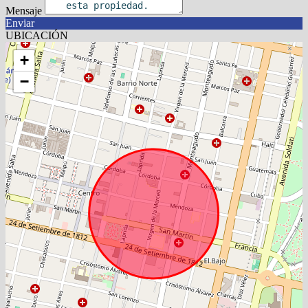
Mensaje
Enviar
UBICACIÓN
+
−