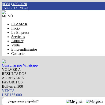
(0381) 430-2020
+5493812128374
MENÚ
LLAMAR
Inicio
La Empresa
Servicios
Alquiler
Venta
Emprendimientos
Contacto
Consultar por Whatsapp
VOLVER A
RESULTADOS
AGREGAR A
FAVORITOS
Bolivar al 300
VENTA
USD155.000
,
¿te gusta esta propiedad?