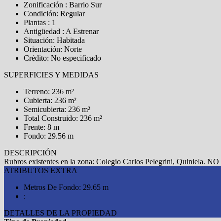
Zonificación : Barrio Sur
Condición: Regular
Plantas : 1
Antigüedad : A Estrenar
Situación: Habitada
Orientación: Norte
Crédito: No especificado
SUPERFICIES Y MEDIDAS
Terreno: 236 m²
Cubierta: 236 m²
Semicubierta: 236 m²
Total Construido: 236 m²
Frente: 8 m
Fondo: 29.56 m
DESCRIPCIÓN
Rubros existentes en la zona: Colegio Carlos Pelegrini, Quiniela. N
ATRIBUTOS EXTRA
Metros De Fondo: 29.65 m
:
DETALLES DE LA PROPIEDAD