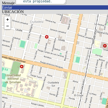
Mensaje
Enviar
UBICACIÓN
+
−