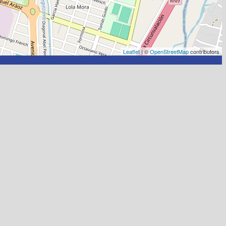
Leaflet
| ©
OpenStreetMap
contributors