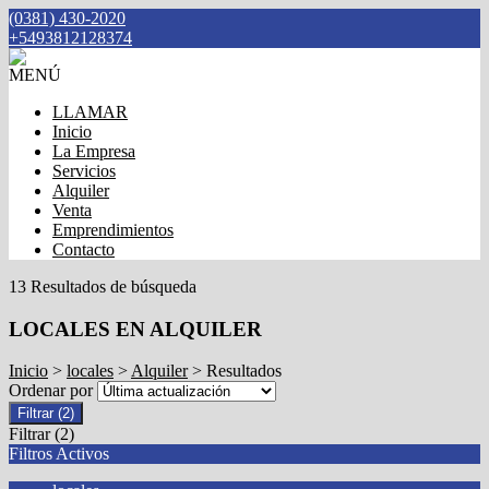
(0381) 430-2020
+5493812128374
MENÚ
LLAMAR
Inicio
La Empresa
Servicios
Alquiler
Venta
Emprendimientos
Contacto
13 Resultados de búsqueda
LOCALES EN ALQUILER
Inicio
>
locales
>
Alquiler
> Resultados
Ordenar por
Filtrar
(2)
Filtrar
(2)
Filtros Activos