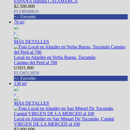
ESPAÑA esquina CATAMARCA
$2.500.000
FLO8560631
+/- Favorito
70 m²
-
MÁS DETALLES
Local en Alquiler en Yerba Buena, Tucumán
Camino del Perú al 700
USD1.800
FLO8513059
+/- Favorito
130 m²
-
MÁS DETALLES
Local en Alquiler en San Miguel De Tucumán, Capital
VIRGEN DE LA MERCED al 100
$3.000.000